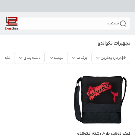
جستجو
تجهیزات تکواندو
پربازدیدترین
برندها
قیمت
دسته‌بندی
فقط م
کیف دوشی طرح رشته تکواندو