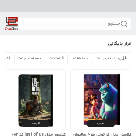
جستجو
ابزار بایگانی
پربازدیدترین
برندها
قیمت
دسته‌بندی
فقط م
ناموجود
ناموجود
کلاسور مدل کارتونی طرح سالیوان
کلاسور مدل last of us کد 082