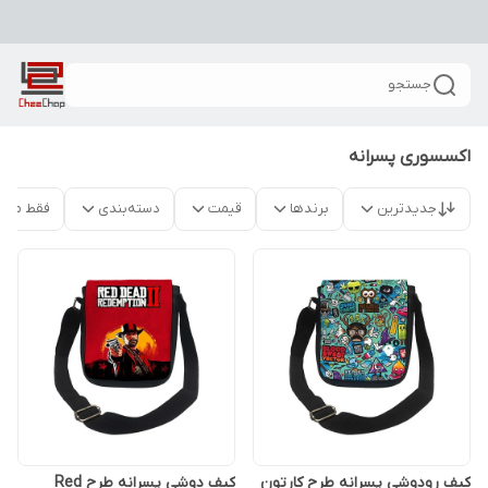
جستجو
اکسسوری پسرانه
جدیدترین
برندها
قیمت
دسته‌بندی
فقط محص
کیف رودوشی پسرانه طرح کارتون
کیف دوشی پسرانه طرح Red