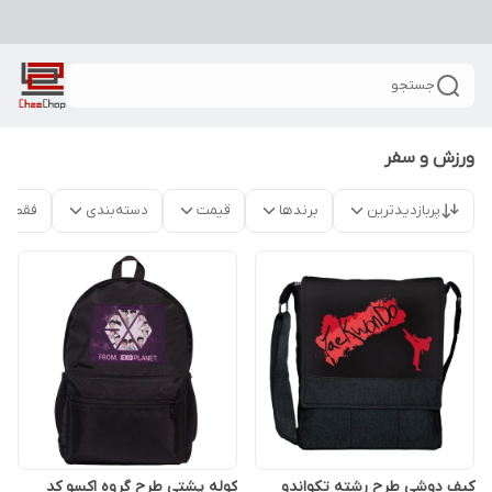
جستجو
ورزش و سفر
پربازدیدترین
برندها
قیمت
دسته‌بندی
فقط م
کیف دوشی طرح رشته تکواندو
کوله پشتی طرح گروه اکسو کد