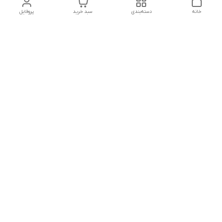
خانه
دسته‌بندی
سبد خرید
پروفایل
دسترسی سریع
تماس با ما
سیاست حریم خصوصی
درباره ما
قوانین و مقررات
راهنمای خرید
شماره تماس
09197059600
آدرس ایمیل
cheechap@mail.ir