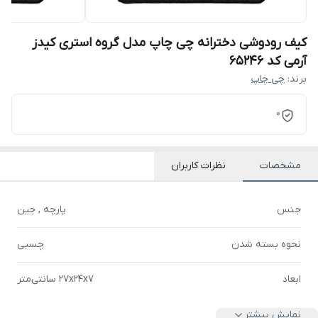
کیف رودوشی دخترانه چی چاپ مدل گروه استری کیدز
آرمی کد 65246
برند:
چی چاپ
0
مشخصات
نظرات کاربران
جنس
پارچه , جین
نحوه بسته شدن
چسبی
ابعاد
27x24x7 سانتی‌متر
نمایش بیشتر