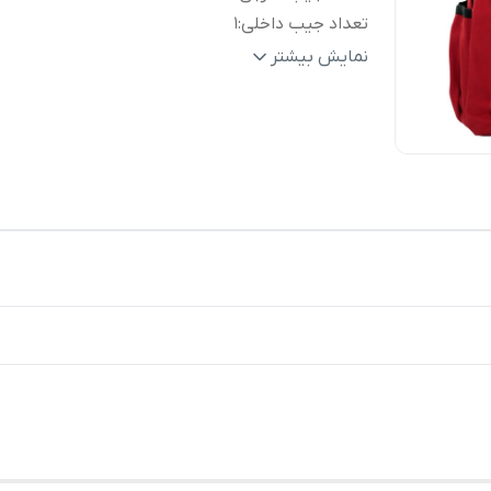
تعداد جیب داخلی
:
1
تعداد دسته
:
یک
نمایش بیشتر
ابعاد
:
30x13x42 سانتی‌متر