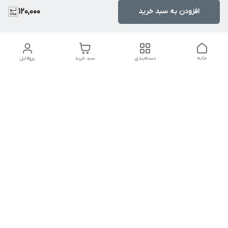
افزودن به سبد خرید
120,000
خانه
دسته‌بندی
سبد خرید
پروفایل
دسترسی سریع
تماس با ما
سیاست حریم خصوصی
درباره ما
قوانین و مقررات
راهنمای خرید