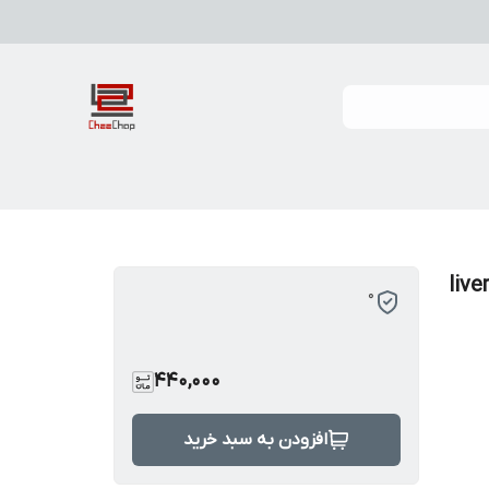
ل لیورپول liverpool
0
440,000
افزودن به سبد خرید