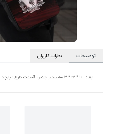
توضیحات
نظرات کاربران
ابعاد : 19 * 22 * 3 سانتیمتر جنس قسمت طرح : پارچه ای جنس بدنه : برزنت نحوه بسته شدن : چسبی