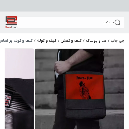
جستجو
چی چاپ
مد و پوشاک
کیف و کفش
کیف و کوله
کیف و کوله بر اساس