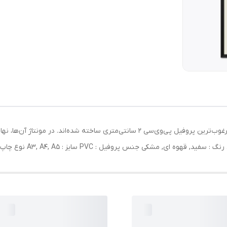
تابلو و قاب عکس‌ها در سایزهای متنوع، با استفاده از مرغوب‌ترین پروفیل پی‌وی‌سی ۲ سان
پروفیل : PVC سایز : A3, A4, A5 نوع چاپ : چاپ دیجیتال موضوع : ورزشی