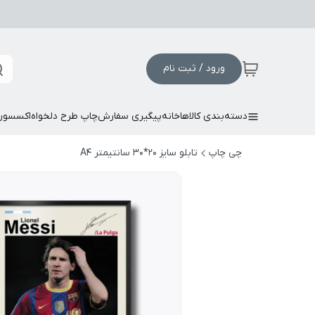
ورود / ثبت نام
دسته‌بندی کالاها
خانه
پیگیری سفارش
چاپ طرح دلخواه
اکسسور
چی چاپ
تابلو سایز 20*30 سانتیمتر A4