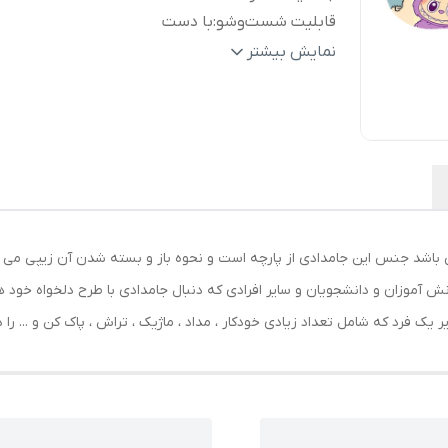
قابلیت شست‌وشو
:
با دست
ابعاد
:
220x120x50 میلی‌متر
نمایش بیشتر
وزن
:
150 گرم
جنس
:
پارچه
سایر
جامدادی پارچه‌ای دو محفظه با طراحی جادا
توضیحات
:
زیپ مقاوم، مناسب برای نگهداری منظم ان
لوازم‌التحریر جهت استفاده دانش آموزان
دانشجویان و استفاده روزمره
رنگ
:
مشکی
ی باشد جنس این جامدادی از پارچه است و نحوه باز و بسته شدن آن زیپی می
نش آموزان و دانشجویان و سایر افرادی که دنبال جامدادی با طرح دلخواه خود 
 یک فرد که شامل تعداد زیادی خودکار ، مداد ، ماژیک ، تراش ، پاک کن و ... را 