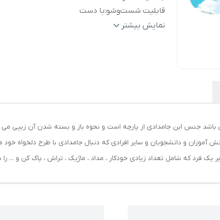
قابلیت شست‌وشو
:
با دست
ابعاد
:
220x120x50 میلی‌متر
نمایش بیشتر
وزن
:
150 گرم
جنس
:
پارچه
سایر
جامدادی پارچه‌ای دو محفظه با طراحی جادا
توضیحات
:
زیپ مقاوم، مناسب برای نگهداری منظم ان
لوازم‌التحریر جهت استفاده دانش آموزان
دانشجویان و استفاده روزمره
رنگ
:
مشکی
ی باشد جنس این جامدادی از پارچه است و نحوه باز و بسته شدن آن زیپی می
نش آموزان و دانشجویان و سایر افرادی که دنبال جامدادی با طرح دلخواه خود 
 یک فرد که شامل تعداد زیادی خودکار ، مداد ، ماژیک ، تراش ، پاک کن و ... را 