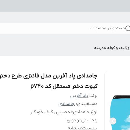
جستجو در محصولات
ی
کیف و کوله مدرسه
جامدادی پاد آفرین مدل فانتزی طرح دختر
کیوت دختر مستقل کد p740
برند:
پاد آفرین
دسته‌بندی
:
جامدادی
نوع جامدادی
:
تحصیلی , کیف خودکار
رده سنی
:
نوجوان
جنسیت
:
دخترانه