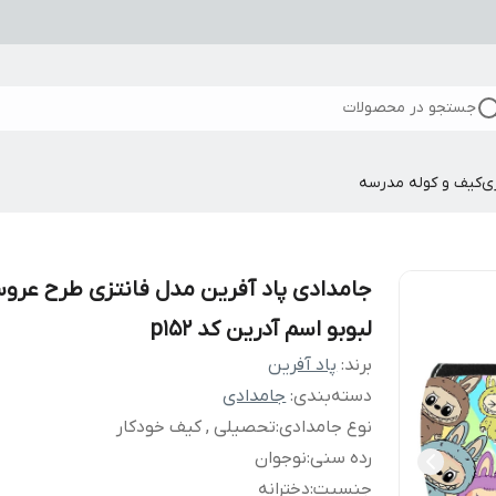
جستجو در محصولات
ی
کیف و کوله مدرسه
جامدادی پاد آفرین مدل فانتزی طرح عرو
لبوبو اسم آدرین کد p152
برند:
پاد آفرین
دسته‌بندی
:
جامدادی
نوع جامدادی
:
تحصیلی , کیف خودکار
رده سنی
:
نوجوان
جنسیت
:
دخترانه