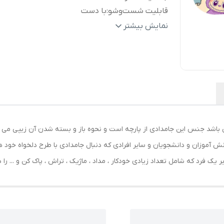
قابلیت شست‌وشو
:
با دست
ابعاد
:
220x120x50 میلی‌متر
نمایش بیشتر
وزن
:
150 گرم
جنس
:
پارچه
سایر
جامدادی پارچه‌ای دو محفظه با طراحی جادا
توضیحات
:
زیپ مقاوم، مناسب برای نگهداری منظم ان
لوازم‌التحریر جهت استفاده دانش آموزان
دانشجویان و استفاده روزمره
رنگ
:
مشکی
ی باشد جنس این جامدادی از پارچه است و نحوه باز و بسته شدن آن زیپی می
نش آموزان و دانشجویان و سایر افرادی که دنبال جامدادی با طرح دلخواه خود 
 یک فرد که شامل تعداد زیادی خودکار ، مداد ، ماژیک ، تراش ، پاک کن و ... را 