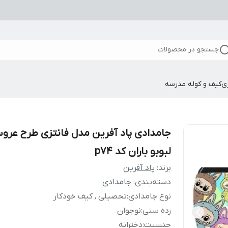
جستجو در محصولات
ی
کیف و کوله مدرسه
جامدادی پاد آفرین مدل فانتزی طرح عرو
لبوبو باران کد p74
برند:
پاد آفرین
دسته‌بندی
:
جامدادی
نوع جامدادی
:
تحصیلی , کیف خودکار
رده سنی
:
نوجوان
جنسیت
:
دخترانه