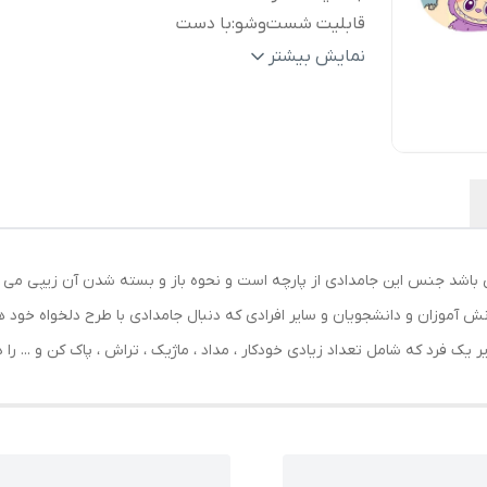
قابلیت شست‌وشو
:
با دست
ابعاد
:
220x120x50 میلی‌متر
نمایش بیشتر
وزن
:
150 گرم
جنس
:
پارچه
سایر
جامدادی پارچه‌ای دو محفظه با طراحی جادا
توضیحات
:
زیپ مقاوم، مناسب برای نگهداری منظم ان
لوازم‌التحریر جهت استفاده دانش آموزان
دانشجویان و استفاده روزمره
رنگ
:
مشکی
ی باشد جنس این جامدادی از پارچه است و نحوه باز و بسته شدن آن زیپی می
نش آموزان و دانشجویان و سایر افرادی که دنبال جامدادی با طرح دلخواه خود 
 یک فرد که شامل تعداد زیادی خودکار ، مداد ، ماژیک ، تراش ، پاک کن و ... را 