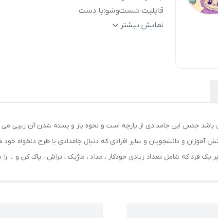
قابلیت شست‌وشو
:
با دست
ابعاد
:
220x120x50 میلی‌متر
نمایش بیشتر
وزن
:
150 گرم
جنس
:
پارچه
سایر
جامدادی پارچه‌ای دو محفظه با طراحی جادا
توضیحات
:
زیپ مقاوم، مناسب برای نگهداری منظم ان
لوازم‌التحریر جهت استفاده دانش آموزان
دانشجویان و استفاده روزمره
رنگ
:
مشکی
ی باشد جنس این جامدادی از پارچه است و نحوه باز و بسته شدن آن زیپی می
نش آموزان و دانشجویان و سایر افرادی که دنبال جامدادی با طرح دلخواه خود 
 یک فرد که شامل تعداد زیادی خودکار ، مداد ، ماژیک ، تراش ، پاک کن و ... را 