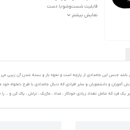
قابلیت شست‌وشو
:
با دست
ابعاد
:
220x120x50 میلی‌متر
نمایش بیشتر
وزن
:
150 گرم
جنس
:
پارچه
سایر
جامدادی پارچه‌ای دو محفظه با طراحی جادا
توضیحات
:
زیپ مقاوم، مناسب برای نگهداری منظم ان
لوازم‌التحریر جهت استفاده دانش آموزان
دانشجویان و استفاده روزمره
رنگ
:
مشکی
ی باشد جنس این جامدادی از پارچه است و نحوه باز و بسته شدن آن زیپی می
نش آموزان و دانشجویان و سایر افرادی که دنبال جامدادی با طرح دلخواه خود 
 یک فرد که شامل تعداد زیادی خودکار ، مداد ، ماژیک ، تراش ، پاک کن و ... را 