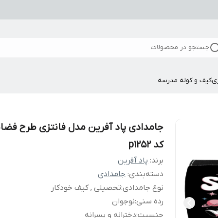
جستجو در محصولات
ی
کیف و کوله مدرسه
جامدادی پاد آفرین مدل فانتزی طرح فضان
کد p1252
برند:
پاد آفرین
دسته‌بندی
:
جامدادی
نوع جامدادی
:
تحصیلی , کیف خودکار
رده سنی
:
نوجوان
جنسیت
:
دخترانه و پسرانه