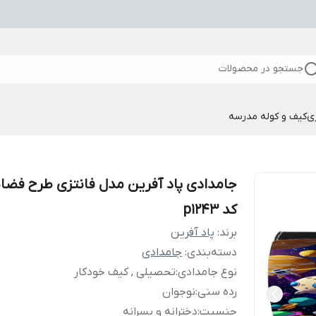
جستجو در محصولات
ی
کیف و کوله مدرسه
جامدادی پاد آفرین مدل فانتزی طرح فضان
کد p1243
برند:
پاد آفرین
دسته‌بندی
:
جامدادی
نوع جامدادی
:
تحصیلی , کیف خودکار
رده سنی
:
نوجوان
جنسیت
:
دخترانه و پسرانه