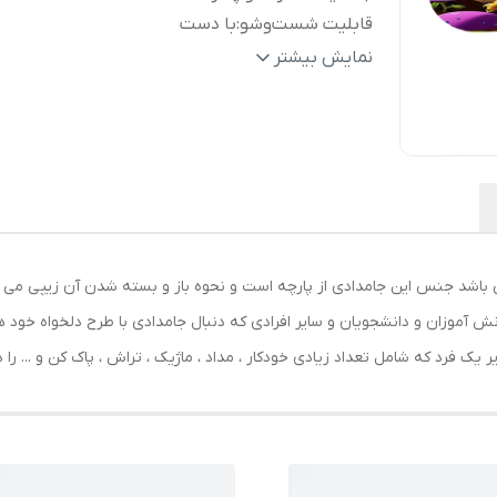
قابلیت شست‌وشو
:
با دست
ابعاد
:
220x120x50 میلی‌متر
نمایش بیشتر
وزن
:
150 گرم
جنس
:
پارچه
سایر
جامدادی پارچه‌ای دو محفظه با طراحی جادا
توضیحات
:
زیپ مقاوم، مناسب برای نگهداری منظم ان
لوازم‌التحریر جهت استفاده دانش آموزان
دانشجویان و استفاده روزمره
رنگ
:
مشکی
ی باشد جنس این جامدادی از پارچه است و نحوه باز و بسته شدن آن زیپی می
نش آموزان و دانشجویان و سایر افرادی که دنبال جامدادی با طرح دلخواه خود 
 یک فرد که شامل تعداد زیادی خودکار ، مداد ، ماژیک ، تراش ، پاک کن و ... را 