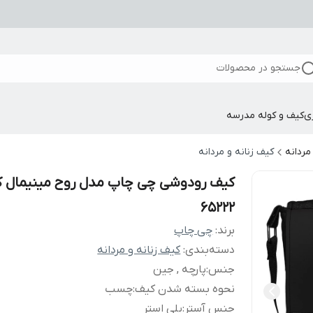
جستجو در محصولات
ی
کیف و کوله مدرسه
مردانه
کیف زنانه و مردانه
کیف رودوشی چی چاپ مدل روح مینیمال ک
65222
برند:
چی چاپ
دسته‌بندی
:
کیف زنانه و مردانه
جنس
:
پارچه , جین
نحوه بسته شدن کیف
:
چسب
جنس آستر
:
پلی استر