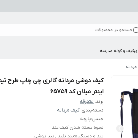
جستجو در محصولات
ی
کیف و کوله مدرسه
مردانه
کیف دوشی مردانه گالری چی چاپ طرح تیم
اینتر میلان کد 65759
برند:
متفرقه
دسته‌بندی
:
کیف مردانه
جنس
:
پارچه
نحوه بسته شدن کیف
:
بند
بند و دستگیره
:
بند بلند , بند دوشی