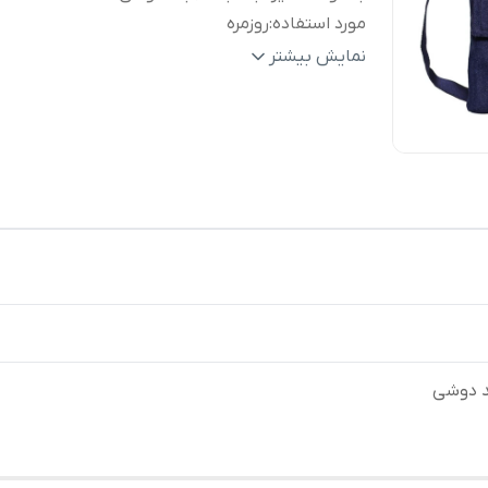
مورد استفاده
:
روزمره
جزئیات
:
دارای دو عدد جیب داخلی جنس قسمت طرح :
نمایش بیشتر
پارچه ابعاد 28*24*8 سانتیمتر طول بند : 150
سانتیمتر نحوه بسته شدن : چسبی
رنگ
:
آبی تیره
ند دوشی