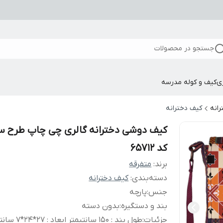
جستجو در محصولات
ی
کیف و کوله مدرسه
انه
کیف دخترانه
کیف دوشی دخترانه گالری چی چاپ طرح س
کد 65712
برند:
متفرقه
دسته‌بندی
:
کیف دخترانه
جنس
:
پارچه
بند و دستگیره
:
بدون دسته
جزئیات
:
طول بند : 150 سانتیمتر اب