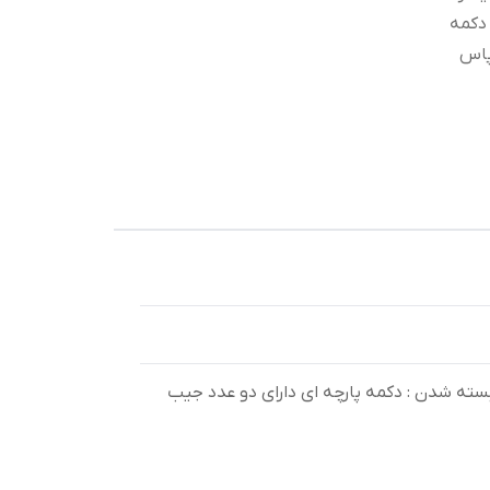
دکمه
پاس
 طرح : پارچه نحوه بسته شدن : دکمه پارچه ای دارای دو عدد جیب