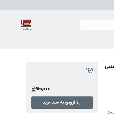
نتی
0
960,000
افزودن به سبد خرید
عاد : 27*24*7 سانتیمتر