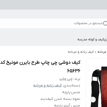
جستجو در محصولات
ی
کیف و کوله مدرسه
مردانه
کیف زنانه و مردانه
کیف دوشی چی چاپ طرح بایرن مونیخ کد
65636
برند:
چی چاپ
دسته‌بندی
:
کیف زنانه و مردانه
جنس
:
پارچه
نحوه بسته شدن کیف
:
بند
جنس آستر
:
پارچه