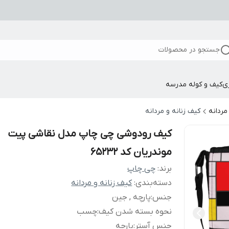
جستجو در محصولات
ی
کیف و کوله مدرسه
مردانه
کیف زنانه و مردانه
کیف رودوشی چی چاپ مدل نقاشی پیت
موندریان کد 65232
برند:
چی چاپ
دسته‌بندی
:
کیف زنانه و مردانه
جنس
:
پارچه , جین
نحوه بسته شدن کیف
:
چسب
جنس آستر
:
پارچه